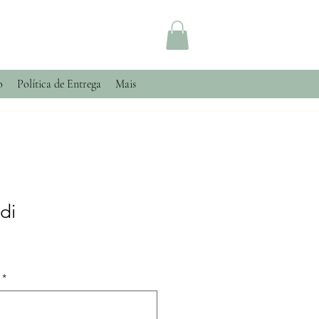
o
Política de Entrega
Mais
di
*