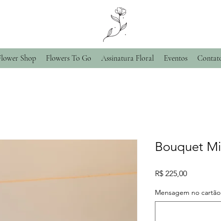
Flower Shop
Flowers To Go
Assinatura Floral
Eventos
Contat
Bouquet Mi
Preço
R$ 225,00
Mensagem no cartão