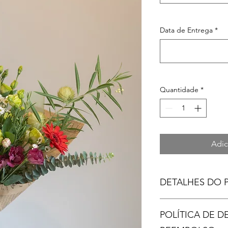
Data de Entrega
*
Quantidade
*
Adic
DETALHES DO 
Use este espaço para
POLÍTICA DE 
produto, como tamanh
instruções de limpez