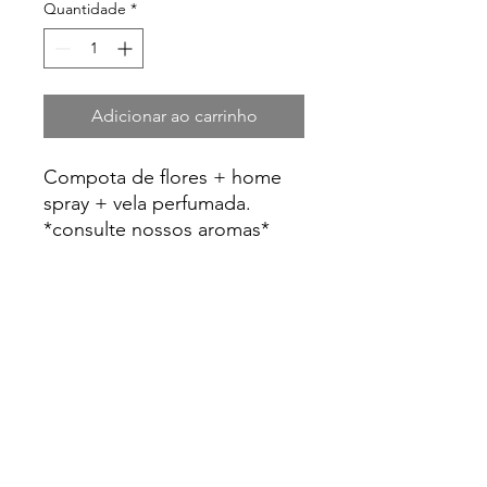
Quantidade
*
Adicionar ao carrinho
Compota de flores + home
spray + vela perfumada.
*consulte nossos aromas*
Floreria - Atelier Botânico
CNPJ:
45459420
/0001-79
Alameda Júlia da Costa, 1093B | Curitiba-PR
CEP:
80730-070
(41) 98428-5940
floreriacuritiba@gmail.com